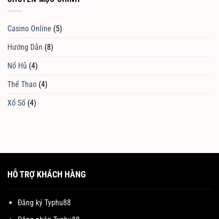
Hướng
Hiệu
Dẫn
Quả
Cách
Tại
Casino Online
(5)
Chơi
Các
Sicbo
Nhà
Hướng Dẫn
(8)
&
Cái
Mẹo
Chơi
Nổ Hũ
(4)
Hiệu
Quả
Thể Thao
(4)
Xổ Số
(4)
HỖ TRỢ KHÁCH HÀNG
Đăng ký Typhu88