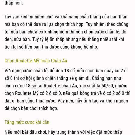
thấp hơn.
Tùy vào kinh nghiệm chơi và khả năng chắc thắng của bạn thân
mà bạn có thể đưa ra lựa chọn thích hợp. Tuy nhiên, theo chúng
tôi nếu bạn chưa có kinh nghiệm thì nên chọn cược chẵn lẻ, đỏ
đen, nửa bàn. Tuy tỷ lệ ăn thấp nhưng nếu thắng nhiều thì khi
tích lại số tiền bạn thu được cũng không hề nhỏ.
Chọn Roulette Mỹ hoặc Châu Âu
Với dạng cược chẵn lẻ, đỏ đen 18 số, nếu chọn bàn quay có 2 ô
số 0 thì cơ hội giành chiến thắng sẽ giảm đi. Chẳng hạn như
chọn cược 18 số tại Roulette châu Âu, xác suất là 50/50, nhưng
chọn Roulette Mỹ có 2 ô số 0, nếu quả bóng trả về ô có 2 số 0 thì
đặt gì bạn cũng thua cược. Vậy nên, hãy tỉnh táo và khôn ngoan
để chọn bàn chơi thích hợp.
Tăng mức cược khi cần
Nếu mới bắt đầu chơi, hãy trung thành với việc đặt mức thấp