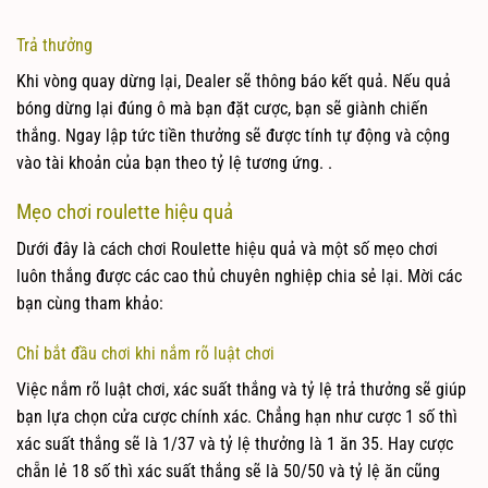
Trả thưởng
Khi vòng quay dừng lại, Dealer sẽ thông báo kết quả. Nếu quả
bóng dừng lại đúng ô mà bạn đặt cược, bạn sẽ giành chiến
thắng. Ngay lập tức tiền thưởng sẽ được tính tự động và cộng
vào tài khoản của bạn theo tỷ lệ tương ứng. .
Mẹo chơi roulette hiệu quả
Dưới đây là cách chơi Roulette hiệu quả và một số mẹo chơi
luôn thắng được các cao thủ chuyên nghiệp chia sẻ lại. Mời các
bạn cùng tham khảo:
Chỉ bắt đầu chơi khi nắm rõ luật chơi
Việc nắm rõ luật chơi, xác suất thắng và tỷ lệ trả thưởng sẽ giúp
bạn lựa chọn cửa cược chính xác. Chẳng hạn như cược 1 số thì
xác suất thắng sẽ là 1/37 và tỷ lệ thưởng là 1 ăn 35. Hay cược
chẵn lẻ 18 số thì xác suất thắng sẽ là 50/50 và tỷ lệ ăn cũng