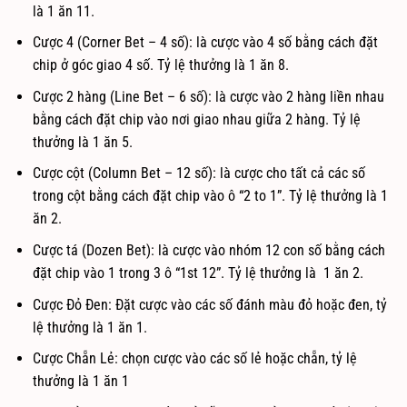
là 1 ăn 11.
Cược 4 (Corner Bet – 4 số): là cược vào 4 số bằng cách đặt
chip ở góc giao 4 số. Tỷ lệ thưởng là 1 ăn 8.
Cược 2 hàng (Line Bet – 6 số): là cược vào 2 hàng liền nhau
bằng cách đặt chip vào nơi giao nhau giữa 2 hàng. Tỷ lệ
thưởng là 1 ăn 5.
Cược cột (Column Bet – 12 số): là cược cho tất cả các số
trong cột bằng cách đặt chip vào ô “2 to 1”. Tỷ lệ thưởng là 1
ăn 2.
Cược tá (Dozen Bet): là cược vào nhóm 12 con số bằng cách
đặt chip vào 1 trong 3 ô “1st 12”. Tỷ lệ thưởng là 1 ăn 2.
Cược Đỏ Đen: Đặt cược vào các số đánh màu đỏ hoặc đen, tỷ
lệ thưởng là 1 ăn 1.
Cược Chẵn Lẻ: chọn cược vào các số lẻ hoặc chẵn, tỷ lệ
thưởng là 1 ăn 1