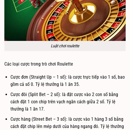
Luật chơi roulette
Các loại cược trong trò chơi Roulette
Cược đơn (Straight Up – 1 số): là cược trực tiếp vào 1 số, bao
gồm cả số 0. Tỷ lệ thưởng là 1 ăn 35.
Cược đôi (Split Bet – 2 số): là đặt cược vào 2 con số bằng
cách đặt 1 con chip trên vạch ngăn cách giữa 2 số. Tỷ lệ
thưởng là 1 ăn 17.
Cược hàng (Street Bet – 3 số): là cược vào 1 hàng 3 số bằng
cách đặt chip lên mép dưới của hàng ngang đó. Tỷ lệ thưởng