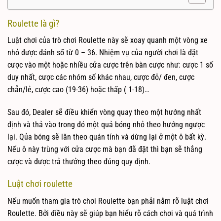
Roulette là gì?
Luật chơi của trò chơi Roulette này sẽ xoay quanh một vòng xe
nhỏ được đánh số từ 0 – 36. Nhiệm vụ của người chơi là đặt
cược vào một hoặc nhiều cửa cược trên bàn cược như: cược 1 số
duy nhất, cược các nhóm số khác nhau, cược đỏ/ đen, cược
chẵn/lẻ, cược cao (19-36) hoặc thấp ( 1-18)…
Sau đó, Dealer sẽ điều khiển vòng quay theo một hướng nhất
định và thả vào trong đó một quả bóng nhỏ theo hướng ngược
lại. Qủa bóng sẽ lăn theo quán tính và dừng lại ở một ô bất kỳ.
Nếu ô này trùng với cửa cược mà bạn đã đặt thì bạn sẽ thắng
cược và được trả thưởng theo đúng quy định.
Luật chơi roulette
Nếu muốn tham gia trò chơi Roulette bạn phải nắm rõ luật chơi
Roulette. Bởi điều này sẽ giúp bạn hiểu rõ cách chơi và quá trình