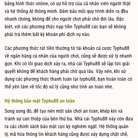
bằng hình thức online, có sự hỗ trợ của cả nhân viên người thật
và hệ thống AI thông minh. Đảm bảo mỗi quy trình diễn ra đều
nhanh chóng, không để cho người chơi phải chờ đợi lâu. Đặc
biệt, với các phương thức nạp tiền Typhu88 các bạn sẽ không
phải trả thêm bất kỳ khoản phí dịch vụ nào.
Các phương thức rút tiền thường từ tài khoản cá cược Typhu88
về ngân hàng cá nhân của người chơi, cũng sẽ được xử lý nhanh
gọn. Khi có lỗi giao dịch xảy ra, nhà cái Typhu88 sẽ lập tức giải
quyết không để khách hàng phải chờ quá lâu. Vậy nên, khi sử
dụng các phương thức thanh toán tại typhu88, bạn hoàn toàn có
thể yên tâm về tốc độ xử lý cũng như tính an toàn nhé.
Hệ thống bảo mật Typhu88 an toàn
Song song đó, để tạo nên một sân chơi an toàn, khép kín và
tránh sự can thiệp của bên thứ ba. Nhà cái Typhu88 này còn đưa
ra các chính sách bảo mật cực kỳ nghiêm ngặt. Hệ thống quản
lý, mã hóa thông tin khách hàng cũng được xây dựng chặt chẽ,