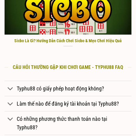
Sicbo Là Gì? Hướng Dẫn Cách Chơi Sicbo & Mẹo Chơi Hiệu Quả
CÂU HỎI THƯỜNG GẶP KHI CHƠI GAME - TYPHU88 FAQ
Typhu88 có giấy phép hoạt động không?
Làm thế nào để đăng ký tài khoản tại Typhu88?
Có những phương thức thanh toán nào tại
Typhu88?