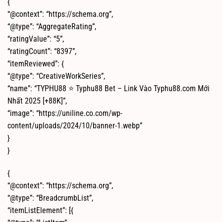
{
“@context”: “https://schema.org”,
“@type”: “AggregateRating”,
“ratingValue”: “5”,
“ratingCount”: “8397”,
“itemReviewed”: {
“@type”: “CreativeWorkSeries”,
“name”: “TYPHU88 ⭐ Typhu88 Bet – Link Vào Typhu88.com Mới
Nhất 2025 [+88K]”,
“image”: “https://uniline.co.com/wp-
content/uploads/2024/10/banner-1.webp”
}
}
{
“@context”: “https://schema.org”,
“@type”: “BreadcrumbList”,
“itemListElement”: [{