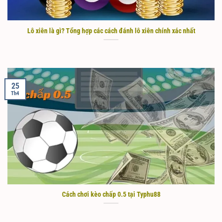
Lô xiên là gì? Tổng hợp các cách đánh lô xiên chính xác nhất
25
Th4
Cách chơi kèo chấp 0.5 tại Typhu88