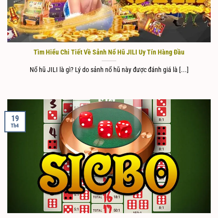
Tìm Hiểu Chi Tiết Về Sảnh Nổ Hũ JILI Uy Tín Hàng Đầu
Nổ hũ JILI là gì? Lý do sảnh nổ hũ này được đánh giá là [...]
19
Th4