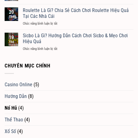
–
Kèo
xác
Uy
Z
rung
Roulette Là Gì? Chia Sẻ Cách Chơi Roulette Hiệu Quả
100
Tín
20
là
đánh
Tại Các Nhà Cái
Hàng
Th4
gì?
là
Đầu
Chức năng bình luận bị tắt
ở
Mẹo
thắng
Roulette
đánh
–
Là
kèo
Sicbo Là Gì? Hướng Dẫn Cách Chơi Sicbo & Mẹo Chơi
Mẹo
19
Gì?
rung
Hiệu Quả
soi
Th4
Chia
bóng
cầu
Chức năng bình luận bị tắt
ở
Sẻ
đá
bất
Sicbo
Cách
hiệu
bại
Là
Chơi
quả
Gì?
CHUYÊN MỤC CHÍNH
Roulette
Hướng
Hiệu
Dẫn
Quả
Cách
Tại
Casino Online
(5)
Chơi
Các
Sicbo
Nhà
Hướng Dẫn
(8)
&
Cái
Mẹo
Chơi
Nổ Hũ
(4)
Hiệu
Quả
Thể Thao
(4)
Xổ Số
(4)