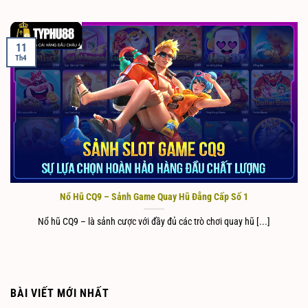
11
Th4
Nổ Hũ CQ9 – Sảnh Game Quay Hũ Đẳng Cấp Số 1
Nổ hũ CQ9 – là sảnh cược với đầy đủ các trò chơi quay hũ [...]
BÀI VIẾT MỚI NHẤT